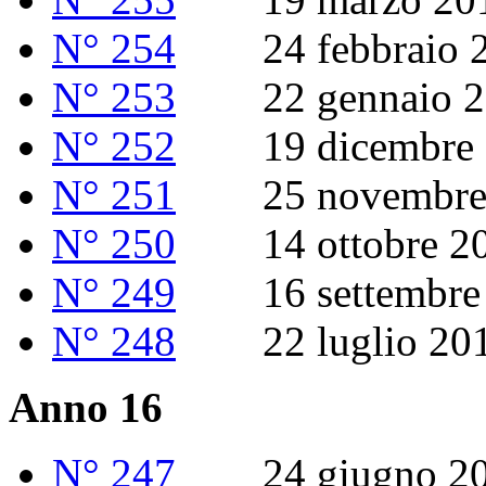
N° 254
24 febbraio 2
N° 253
22 gennaio 2
N° 252
19 dicembre 
N° 251
25 novembre 
N° 250
14 ottobre 2
N° 249
16 settembre 
N° 248
22 luglio 20
Anno 16
N° 247
24 giugno 20