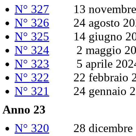
N° 327
13 novembre 
N° 326
24 agosto 20
N° 325
14 giugno 20
N° 324
2 maggio 20
N° 323
5 aprile 202
N° 322
22 febbraio 2
N° 321
24 gennaio 2
Anno 23
N° 320
28 dicembre 