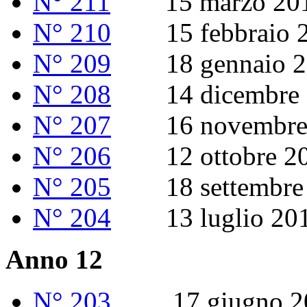
N° 211
15 marzo 20
N° 210
15 febbraio 2
N° 209
18 gennaio 2
N° 208
14 dicembre 
N° 207
16 novembre 
N° 206
12 ottobre 2
N° 205
18 settembre 
N° 204
13 luglio 20
Anno 12
N° 203
17 giugno 2