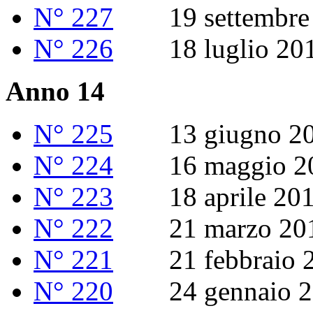
N° 227
19 settembre 
N° 226
18 luglio 20
Anno 14
N° 225
13 giugno 20
N° 224
16 maggio 2
N° 223
18 aprile 20
N° 222
21 marzo 20
N° 221
21 febbraio 2
N° 220
24 gennaio 2