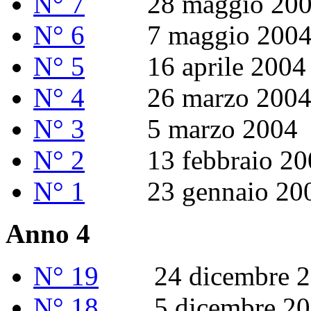
N° 7
28 maggio 200
N° 6
7 maggio 200
N° 5
16 aprile 2004
N° 4
26 marzo 200
N° 3
5 marzo 2004
N° 2
13 febbraio 20
N° 1
23 gennaio 20
Anno 4
N° 19
24 dicembre 2
N° 18
5 dicembre 20