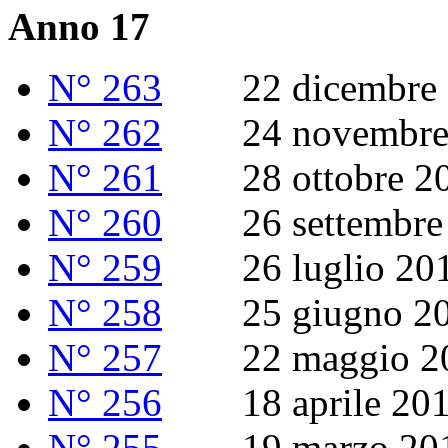
Anno 17
N° 263
22 dicembre 
N° 262
24 novembre 
N° 261
28 ottobre 2
N° 260
26 settembre 
N° 259
26 luglio 20
N° 258
25 giugno 20
N° 257
22 maggio 2
N° 256
18 aprile 20
N° 255
19 marzo 20