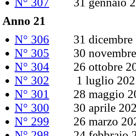
N° 307
31 gennaio 2
Anno 21
N° 306
31 dicembre 
N° 305
30 novembre 
N° 304
26 ottobre 2
N° 302
1 luglio 202
N° 301
28 maggio 2
N° 300
30 aprile 20
N° 299
26 marzo 20
N° 298
24 febbraio 2