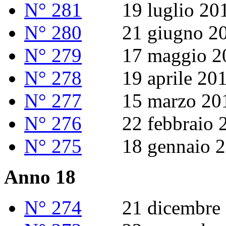
N° 281
19 luglio 20
N° 280
21 giugno 20
N° 279
17 maggio 2
N° 278
19 aprile 20
N° 277
15 marzo 20
N° 276
22 febbraio 2
N° 275
18 gennaio 2
Anno 18
N° 274
21 dicembre 