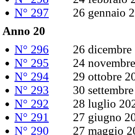
N° 297
26 gennaio 2
Anno 20
N° 296
26 dicembre 
N° 295
24 novembre 
N° 294
29 ottobre 2
N° 293
30 settembre 
N° 292
28 luglio 20
N° 291
27 giugno 20
N° 290
27 maggio 2