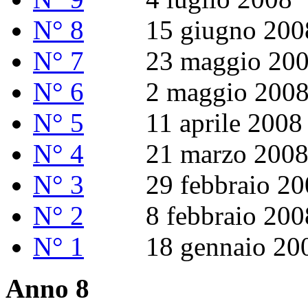
N° 8
15 giugno 200
N° 7
23 maggio 200
N° 6
2 maggio 200
N° 5
11 aprile 2008
N° 4
21 marzo 200
N° 3
29 febbraio 20
N° 2
8 febbraio 200
N° 1
18 gennaio 20
Anno 8