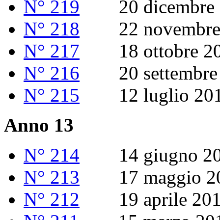
N° 219
20 dicembre 
N° 218
22 novembre 
N° 217
18 ottobre 2
N° 216
20 settembre 
N° 215
12 luglio 20
Anno 13
N° 214
14 giugno 20
N° 213
17 maggio 2
N° 212
19 aprile 20