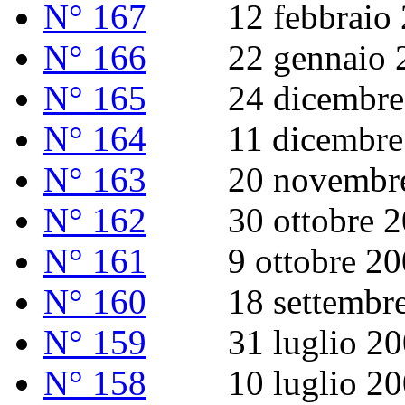
N° 167
12 febbraio 
N° 166
22 gennaio 2
N° 165
24 dicembre 
N° 164
11 dicembre 
N° 163
20 novembre
N° 162
30 ottobre 2
N° 161
9 ottobre 20
N° 160
18 settembre
N° 159
31 luglio 20
N° 158
10 luglio 20