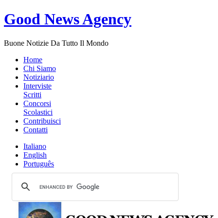
Good News Agency
Buone Notizie Da Tutto Il Mondo
Home
Chi Siamo
Notiziario
Interviste
Scritti
Concorsi
Scolastici
Contribuisci
Contatti
Italiano
English
Português