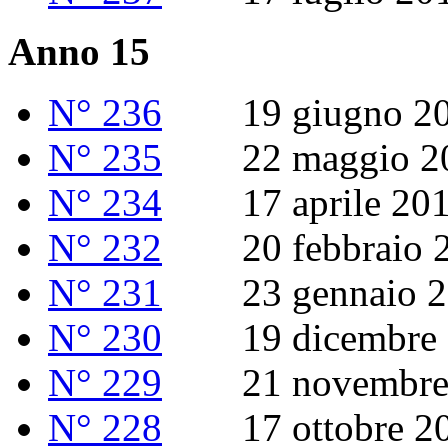
Anno 15
N° 236
19 giugno 20
N° 235
22 maggio 2
N° 234
17 aprile 20
N° 232
20 febbraio 2
N° 231
23 gennaio 2
N° 230
19 dicembre 
N° 229
21 novembre 
N° 228
17 ottobre 2