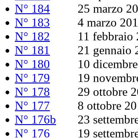
N° 184
25 marzo 20
N° 183
4 marzo 201
N° 182
11 febbraio 
N° 181
21 gennaio 2
N° 180
10 dicembre 
N° 179
19 novembre
N° 178
29 ottobre 2
N° 177
8 ottobre 20
N° 176b
23 settembre 20
N° 176
19 settembre