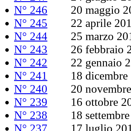
N° 246
20 maggio 2
N° 245
22 aprile 20
N° 244
25 marzo 20
N° 243
26 febbraio 2
N° 242
22 gennaio 2
N° 241
18 dicembre 
N° 240
20 novembre 
N° 239
16 ottobre 2
N° 238
18 settembre 
N° 237
17 luglio 20