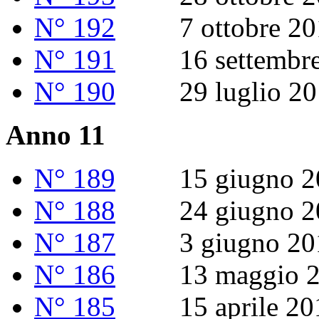
N° 192
7 ottobre 20
N° 191
16 settembre
N° 190
29 luglio 20
Anno 11
N° 189
15 giugno 2
N° 188
24 giugno 2
N° 187
3 giugno 20
N° 186
13 maggio 2
N° 185
15 aprile 20