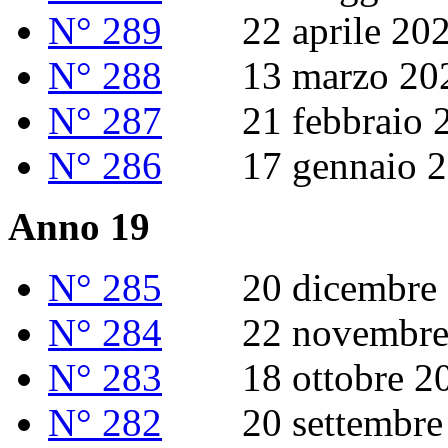
N° 289
22 aprile 20
N° 288
13 marzo 20
N° 287
21 febbraio 2
N° 286
17 gennaio 2
Anno 19
N° 285
20 dicembre 
N° 284
22 novembre 
N° 283
18 ottobre 2
N° 282
20 settembre 